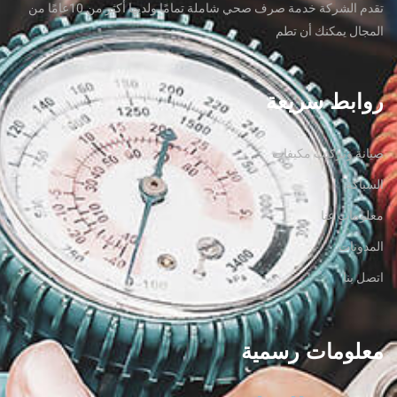
تقدم الشركة خدمة صرف صحي شاملة تمامًا ولديها أكثر من 10عامًا من
المجال يمكنك أن تطم
روابط سريعة
صيانة وتركيب مكيفات
السباكة
معلومات عنا
المدونات
اتصل بنا
معلومات رسمية